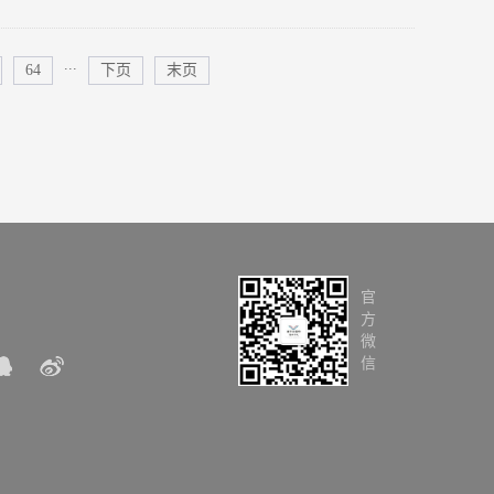
传染病的防治，对维护身体健康具
、乌梅汤、金银花露等。平时多吃
...
64
下页
末页
要手段，清汤可以稀释菜肴的盐
易“上火”，如大蒜，姜、韭菜、
。热量过高的油炸食品和一些热性
脾”，从冰箱拿出的食物最好放置
，冷水擦洗包括冷水洗手、洗脸。
呵护皮肤擦拭或者洗脸时宜选用柔
童护肤品。嘴唇容易干裂，应先用
的黏膜比较容易干燥，可用棉签蘸
官
肉等高蛋白饮食。多补充玉米、全
方
菠菜、萝卜、胡萝卜、芹菜，花菜
微
秋季发病。及时增减衣物由于温差
信
玩耍时可在其背后热一块毛巾或玩
适合户外运动，儿...