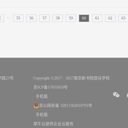
下降，风大干燥，这时是一些呼吸道传染病的高发时节。因此，秋季加强
有重要意义。日常保健多喝白开水如果排斥白开水，可以试着喝些菊花茶
...
页
55
56
57
58
59
60
61
62
63
富含水分的应季水果，如西瓜、梨、橙子等。各种菜汤也是补充水分的重
分，并保持儿童体内水分平衡。少吃“上火”的食物刺激性食物应该少吃，容
花椒、辣椒等。少吃偏咸的食品，因为盐分太多容易加速体内水分的散失
水果，如荔枝、桂圆、橘子等，也应尽量少吃。冷水锻炼中医认为“寒凉伤
在室温下15分钟后食用。秋季宜用冷水擦洗，以提高儿童对冷的适应能力
冷水锻炼要循序逐渐进，先用与体温接近的水，然后逐渐降低水的温度。
软的毛巾，不要用力擦洗，每次清洗完毕后，需用含有天然滋润成分的儿
湿热毛巾数在宝宝的嘴唇上，使嘴唇充血，然后涂抹润唇膏。儿童鼻腔内
路23号
Copyright ©2017 - 2027南京新书院悠谷学校
生理盐水或油剂软膏滋润鼻腔。营养调理多给儿童吃牛奶、豆制品、鱼、
麦面包、小米、黑米等五谷杂粮，以防秋季便秘。富含纤维素的食品，如
苏ICP备17055810号
等，也应增加。总之，要荤素配搭，粗细配搭，做到平衡饮食，才能减少
手机版
较大，秋季早晚应比白天多加一件衣服。对于好动、易出汗的孩子，在其
苏公网安备 32011502010793号
后及时给他更换衣服。同时鞋子应以轻便的运动鞋为主。多加锻炼身体秋天最
手机版
犀牛云提供企业云服务