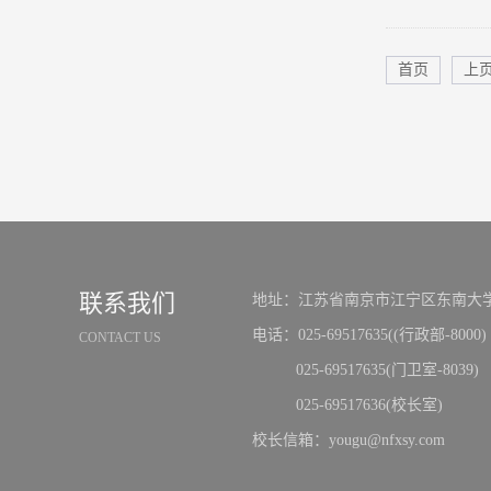
首页
上
联系我们
地址：江苏省南京市江宁区东南大学
电话：025-69517635((行政部-8000)
CONTACT US
025-69517635(门卫室-8039)
025-69517636(校长室)
校长信箱：yougu@nfxsy.com