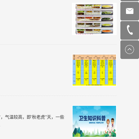
，气温较高，即'秋老虎”天，一些
.