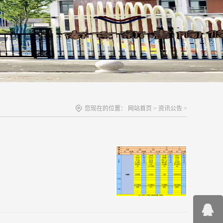
您现在的位置：
网站首页
>
资讯公告
>