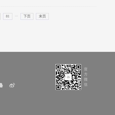
...
81
下页
末页
官
方
微
信