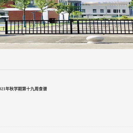
2021年秋学期第十九周食谱