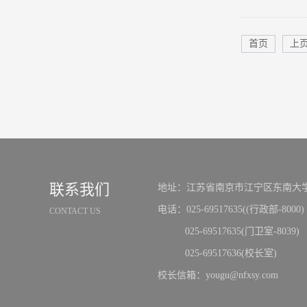
首页
上
联系我们
地址：江苏省南京市江宁区东南大学
电话：025-69517635((行政部-8000)
CONTACT US
025-69517635(门卫室-8039)
025-69517636(校长室)
校长信箱：yougu@nfxsy.com