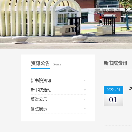
新书院资讯
资讯公告
News
新书院资讯
新书院活动
2022
-
01
01
菜谱公示
餐点展示