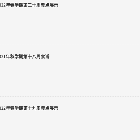
2022年春学期第二十周餐点展示
2021年秋学期第十八周食谱
2022年春学期第十九周餐点展示