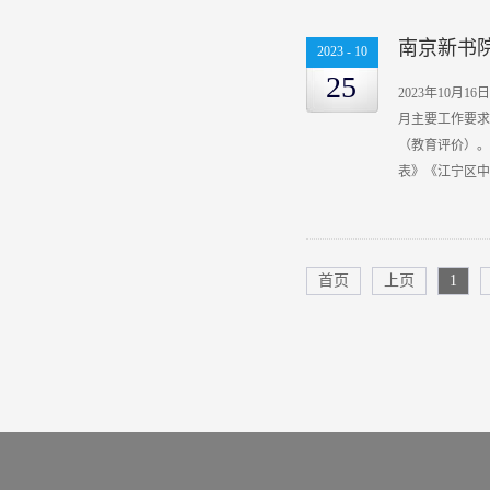
南京新书院
2023
-
10
25
作经常性
2023年10
月主要工作要求
（教育评价）。
表》《江宁区中
督导的内容和要
中小学教材、教
督导量表（教育
晓明校长来校实
首页
上页
1