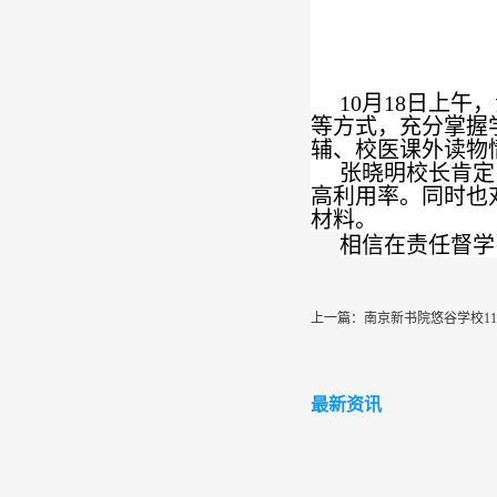
10
月
18
日
上午
，
等方式，充分掌握
辅、校医课外读物
张晓明校长
肯定
高利用率。
同时也
材料。
相信在责任督学
上一篇：
南京新书院悠谷学校1
最新资讯