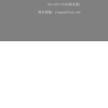
025-69517636(校长室)
校长信箱：yougu@nfxsy.com