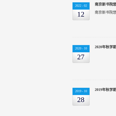
馆决议制定
南京新书院悠
2022
-
02
机专业的技
12
南京新书院悠
向社会开放，
正式上线仅用
外出旅游的
编外团队还
子和国家的未
2020年秋
然积极响应
2020
-
10
原因很简单
27
馆做一些力
孩子。“我没
出谋划策，
匆发个朋友
名，可开放系
2019年秋
2019
-
10
全...
28