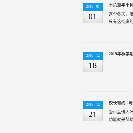
不负童年不负
2019
-
01
01
这个冬天，咱
只有这彻底的
实的自享。
校，是一所特
2019年秋
2019
-
12
的校长。他
18
教育生涯。
的学生成长
来的长期思
让数万学子和
将开启教育界
这一所秉行
2018
-
12
美，也能因自
21
爱尔兰诗人
在在触摸到
功能就是帮助
的惊喜和挑战
今年寒假的“