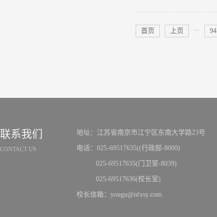
深度广度的双
的特征和规
“U阅”冬令营
了24场“校
...
首页
上页
94
的教育教学
不仅展望孩子
对教育的热
的深邃海洋
问者、更是
最可信的智
指掌；从事
行业典范的
联系我们
地址：江苏省南京市江宁区东南大学路23号
来的教育方
希望。张校长
电话：025-69517635((行政部-8000)
CONTACT US
校”这所江苏
025-69517635(门卫室-8039)
他还说，“不
025-69517636(校长室)
们才可以更有
校长信箱：yougu@nfxsy.com