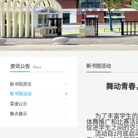
新书院活动
资讯公告
News
新书院资讯
舞动青春
新书院活动
菜谱公示
餐点展示
为了丰富学生的
体舞推广
和比赛
活
促进学生之间的交
活动自
月底
启
2