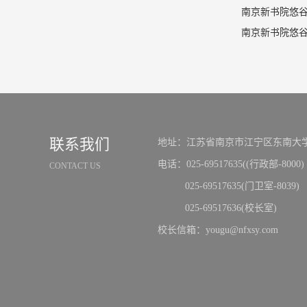
南京新书院悠谷
联系我们
地址：江苏省南京市江宁区东南大学
电话：025-69517635((行政部-8000)
CONTACT US
025-69517635(门卫室-8039)
025-69517636(校长室)
校长信箱：yougu@nfxsy.com