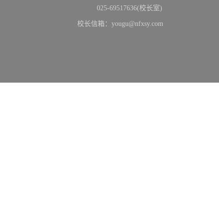
025-69517636(校长室)
校长信箱：yougu@nfxsy.com