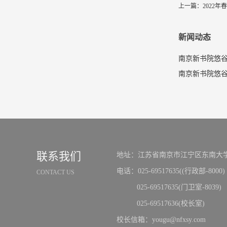
上一篇：
2022
新闻动态
南京新书院悠谷
联系我们
地址：江苏省南京市江宁区东南大学
电话：025-69517635((行政部-8000)
CONTACT US
025-69517635(门卫室-8039)
025-69517636(校长室)
校长信箱：yougu@nfxsy.com