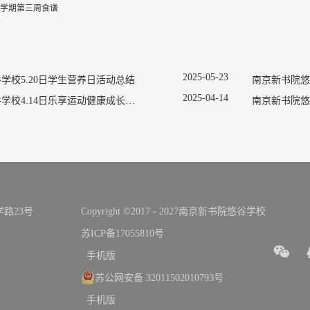
年春学期第三周食谱
2025
-
05
-
23
学校5.20日学生营养日活动总结
2025
-
04
-
14
南京新书院悠谷学校4.14日乐享运动健康成长宣传活动
南京新书院悠
路23号
Copyright ©2017 - 2027南京新书院悠谷学校
苏ICP备17055810号
手机版
苏公网安备 32011502010793号
手机版