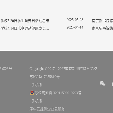
2025
-
05
-
23
学校5.20日学生营养日活动总结
2025
-
04
-
14
南京新书院悠谷学校4.14日乐享运动健康成长宣传活动
南京新书院悠
路23号
Copyright ©2017 - 2027南京新书院悠谷学校
苏ICP备17055810号
手机版
苏公网安备 32011502010793号
手机版
犀牛云提供企业云服务