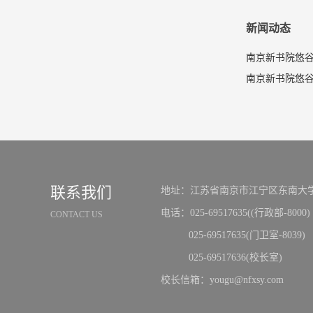
新闻动态
南京新书院悠谷
联系我们
地址：江苏省南京市江宁区东南大学
电话：025-69517635((行政部-8000)
CONTACT US
025-69517635(门卫室-8039)
025-69517636(校长室)
校长信箱：yougu@nfxsy.com