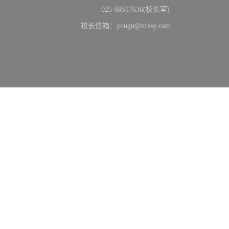
025-69517636(校长室)
校长信箱：yougu@nfxsy.com