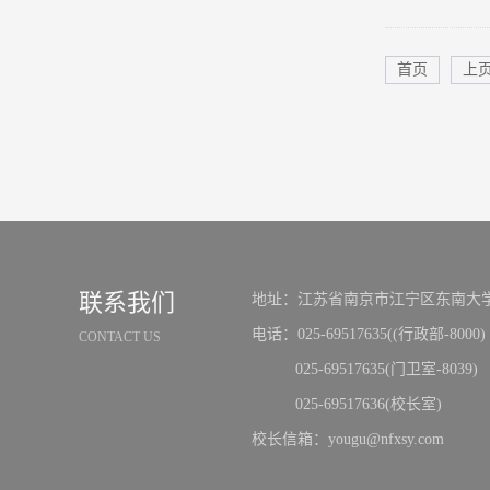
首页
上
联系我们
地址：江苏省南京市江宁区东南大学
电话：025-69517635((行政部-8000)
CONTACT US
025-69517635(门卫室-8039)
025-69517636(校长室)
校长信箱：yougu@nfxsy.com