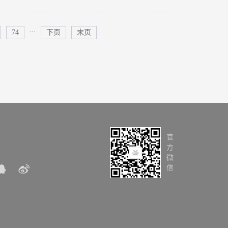
...
74
下页
末页
官
方
微
信