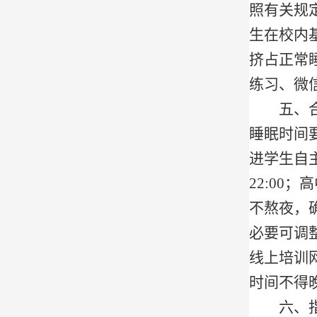
照有关规
生在校内
挤占正常
练习、微
五、
睡眠时间
进学生自
22:00
；高
不熬夜，
必要可调
线上培训
时间不得
六、