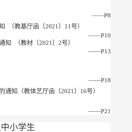
——P8
知 （
教基厅函〔
2021〕11号
）
——P10
通知 （
教材〔
2021〕2号
）
——P13
——P18
作的通知（
教体艺厅函〔
2021〕16号
）
——P21
强中小学生