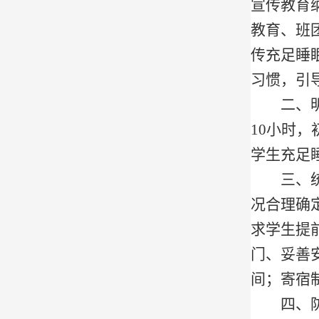
宣传教育
教育、班
传充足睡
习惯，引
二、
10
小时，
学生充足
三、
况合理确
求学生提
门、妥善
间；寄宿
四、