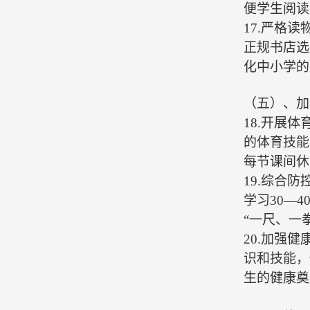
便学生阅读
17.严格
正规书店选
化中小学的
（五）、
加
18.开展
的体育技能
每节课间休
19.综合
学习30―
“一尺、一
20.加强
识和技能，
生的健康奠