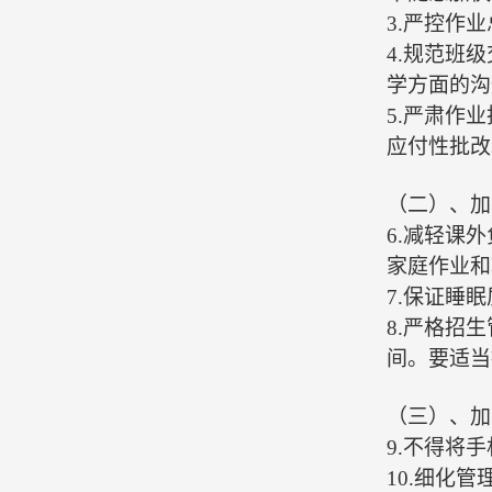
3.严控作
4.规范班
学方面的沟
5.严肃作
应付性批改
（二）、
加
6.减轻课
家庭作业和
7.保证睡
8.严格招
间。要适当
（三）、
加
9.
不得将手
10.细化