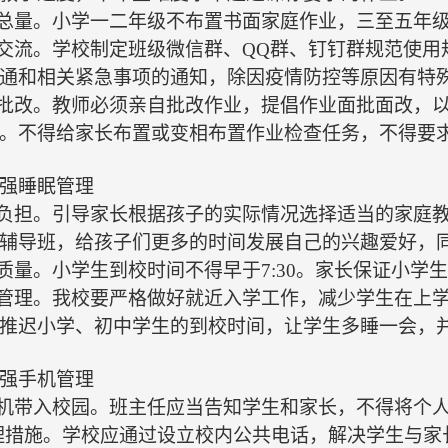
业总量。小学一二年级不布置书面家庭作业，三至
五
年
级交流。学校制定班级微信群、QQ群、钉钉群规范使
通和相关紧急事项的通知，除因疫情防控等原因有特
业批改。教师必须亲自批改作业，提倡作业面批面改，
。不得给家长布置或变相布置作业检查任务，不得要
强睡眠管理
外负担。引导家长根据孩子的实际情况选择适当的家庭
辅导班，给孩子们更多的时间发展自己的兴趣爱好，
眠质量。小学生到校时间不得早于7:
3
0。家长保证小学生
生管理。
我校要严格
做好就近入学工作，减少学生在上
推迟小学、初中学生的到校时间，让学生多睡一会，
强手机管理
机
带入校园。
班主任
应当告知学生和家长，不得将个
管理措施。学校应通过设立校内公共电话，解决学生与家