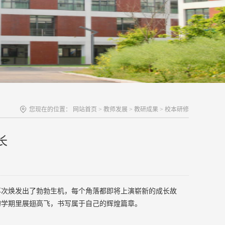
您现在的位置：
网站首页
>
教师发展
>
教研成果
>
校本研修
长
再次焕发出了勃勃生机，每个角落都即将上演崭新的成长故
的学期里展翅高飞，书写属于自己的辉煌篇章
。