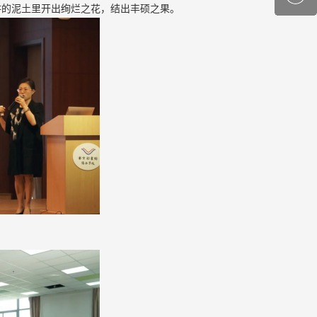
耕的泥土里开出绚烂之花，结出丰硕之果。