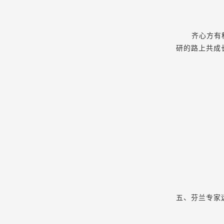
齐心方有
研的路上共成
五、芬兰专家