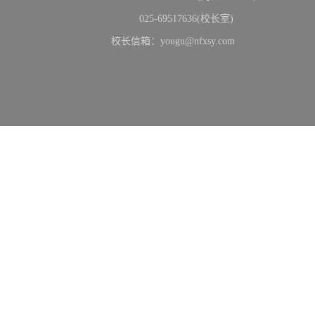
025-69517636(校长室)
校长信箱：yougu@nfxsy.com