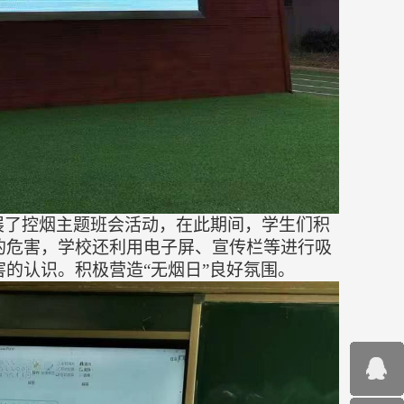
展了
控烟
主题
班会
活动
，
在此期间，
学生们积
的危害，学校还利用电子屏、宣传栏等进行吸
害的认识。积极营造
“无烟日”良好氛围。