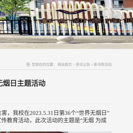
您现在的位置：
网站首页
>
资讯公告
>
新书院活动
界无烟日主题活动
危害，
我校
在
2023.5.31日
第
3
6
个
“世界无烟日”
宣传教育活动，
此次活动的主题是
“无烟
为成