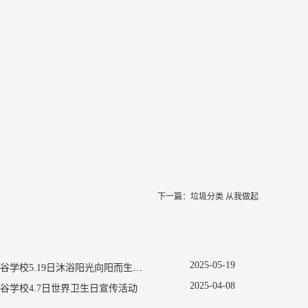
下一篇：
垃圾分类 从我做起
2025
-
05
-
19
南京新书院悠谷学校5.19日沐浴阳光向阳而生促进心理健康主题活动
2025
-
04
-
08
谷学校4.7日世界卫生日宣传活动