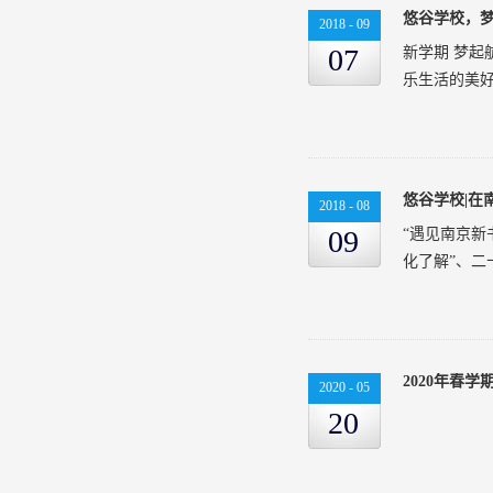
悠谷学校，
2018
-
09
07
新学期 梦起
乐生活的美好
悠们在这阳
“升国旗、奏
悠谷学校|在
2018
-
08
迎着朝阳冉
09
“遇见南京新
后，小悠悠
化了解”、二十
上午好！钱
质，就是喜
经典名著，
国际夏令营”
和爱读书的
冬，就有了
2020年春
们，学校的
2020
-
05
为了心中理
兴趣；寻找读
20
是一份责任
一周，我们将
始，我们将
“阅读”。关
的交流，我
要“去标准化