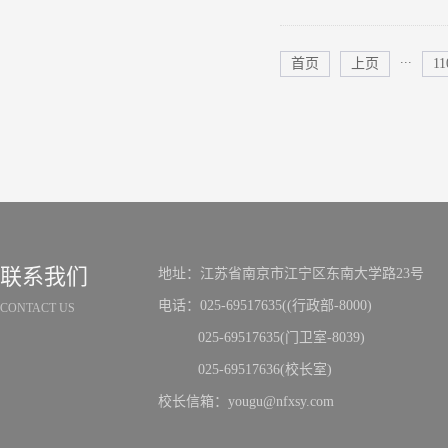
到南京，在
制定有价值
教学环境等
行比较，我们.
...
首页
上页
11
里，买优质
乎都看不到希
一颗刚诞生的
联系我们
地址：江苏省南京市江宁区东南大学路23号
电话：025-69517635((行政部-8000)
CONTACT US
025-69517635(门卫室-8039)
025-69517636(校长室)
校长信箱：yougu@nfxsy.com